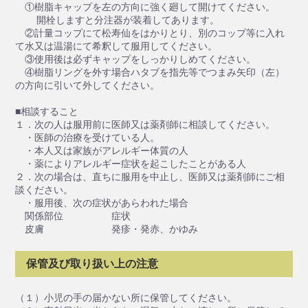
①樹脂キャップを左の方向に強く廻して開けてください。
開栓しますと分注器が装着してあります。
②計量コップにて松寿仙をはかりとり、別のコップ等に入れ
て水又は温湯にて希釈して服用してください。
③使用後は必ずキャップをしっかりしめてください。
④樹脂リングを外す場合ハタブを指先等でつまみ矢印（左）
の方向に引いて外してください。
■相談すること
１．次の人は服用前に医師又は薬剤師に相談してください。
・医師の治療を受けている人。
・本人又は家族がアレルギー体質の人
・薬によりアレルギー症状を起こしたことがある人
２．次の場合は、直ちに服用を中止し、医師又は薬剤師にご相
談ください。
・服用後、次の症状があらわれた場合
関係部位 症状
皮膚 発疹・発赤、かゆみ
保管及び取り扱い上の注意
（１）小児の手の届かない所に保管してください。