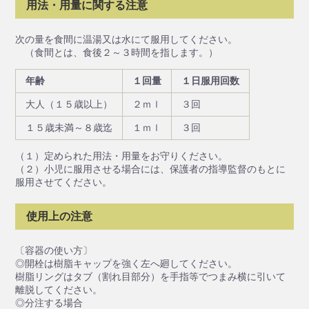
用法・用量に関する注意
次の量を食間に温湯又は水にて服用してください。
（食間とは、食後２～３時間を指します。）
年齢
１回量
１日服用回数
大人（１５歳以上）
２ｍｌ
３回
１５歳未満～８歳迄
１ｍｌ
３回
（１）定められた用法・用量をお守りください。
（２）小児に服用させる場合には、保護者の指導監督のもとに
服用させてください。
使用上の注意
〔容器の使い方〕
◎開栓は樹脂キャップを強く左へ廻してください。
樹脂リングはタブ（割れ目部分）を手指等でつまみ横に引いて
離脱してください。
◎分注する場合