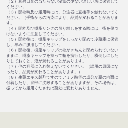
（２）直射日光の当たらない湿気の少ない涼しい所に保管して
ください。
（３）開栓時及び服用時には、分注器に直接手を触れないでく
ださい。（手指からの汚染により、品質が変わることがありま
す。
（４）開栓及び樹脂リングの切り離しをする際には、指を傷つ
けないように注意してください。
（５）開栓後は、樹脂キャップをしっかり閉めて冷蔵庫に保管
し、早めに服用してください。
（６）開栓後、樹脂キャップの栓がきちんと閉められていない
ままに、樹脂キャップを持って瓶を携行したり、横倒しにした
りしておくと、液が漏れることがあります。
（７）他の容器に入れ替えないでください。（誤用の原因にな
ったり、品質が変わることがあります。）
（８）生薬エキス製剤ですのでアミノ酸等の成分が瓶の内面に
付着したり、底部に沈殿することがありますが、その場合は、
振ってから服用くだされば薬効に変わりありません。