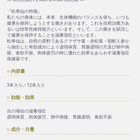
『松寿仙の特徴』
私たちの身体には、本来、生体機能のバランスを保ち、いつも
健康を維持しようとする働きがあります。これを自然治癒力あ
るいは恒常性維持能力といいます。そして、この働きを賦活し
て健康を保持することを滋養強壮といいます。
松寿仙は、自然の原料であるクマザサ葉・赤松葉・朝鮮人参か
ら抽出した有効成分により虚弱体質、胃腸虚弱の方及び病中病
後、食欲不振、肉体疲労の時に優れた効果をあらわす滋養強壮
保健薬です。
内容量
3本入り／12本入り
効能・効果
次の場合の滋養強壮
虚弱体質、肉体疲労、病中病後、胃腸虚弱、食欲不振
成分・分量