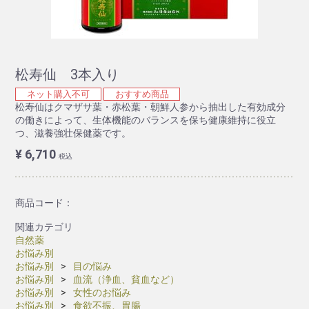
松寿仙 3本入り
ネット購入不可
おすすめ商品
松寿仙はクマザサ葉・赤松葉・朝鮮人参から抽出した有効成分
の働きによって、生体機能のバランスを保ち健康維持に役立
つ、滋養強壮保健薬です。
¥ 6,710
税込
商品コード：
関連カテゴリ
自然薬
お悩み別
お悩み別
目の悩み
お悩み別
血流（浄血、貧血など）
お悩み別
女性のお悩み
お悩み別
食欲不振、胃腸