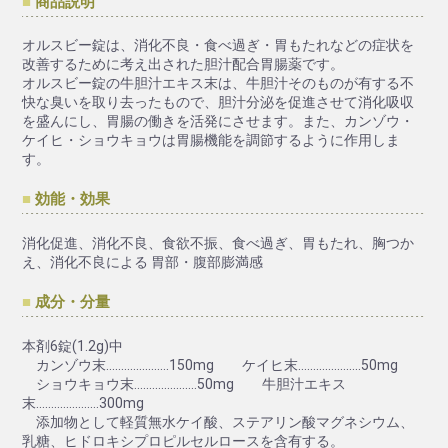
商品説明
オルスビー錠は、消化不良・食べ過ぎ・胃もたれなどの症状を
改善するために考え出された胆汁配合胃腸薬です。
オルスビー錠の牛胆汁エキス末は、牛胆汁そのものが有する不
快な臭いを取り去ったもので、胆汁分泌を促進させて消化吸収
を盛んにし、胃腸の働きを活発にさせます。また、カンゾウ・
ケイヒ・ショウキョウは胃腸機能を調節するように作用しま
す。
効能・効果
消化促進、消化不良、食欲不振、食べ過ぎ、胃もたれ、胸つか
え、消化不良による 胃部・腹部膨満感
成分・分量
本剤6錠(1.2g)中
カンゾウ末.....................150mg ケイヒ末.....................50mg
ショウキョウ末.....................50mg 牛胆汁エキス
末.....................300mg
添加物として軽質無水ケイ酸、ステアリン酸マグネシウム、
乳糖、ヒドロキシプロピルセルロースを含有する。