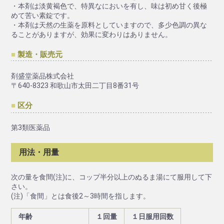
・本剤は淡黄褐色で、特異なにおいを有し、味は初め甘く後極
めて苦い素錠です。
・本剤は天然の生薬を原料としていますので、多少色調の異な
ることがありますが、効果に変わりはありません。
製造・販売元
剤盛堂薬品株式会社
〒640-8323 和歌山市太田二丁目8番31号
区分
第3類医薬品
用法・用量
次の量を食間(注)に、コップ半分以上のぬるま湯にて服用して下
さい。
(注)「食間」とは食後2～3時間を指します。
年齢
１回量
１日服用回数